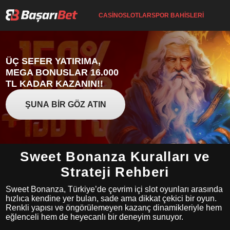
CASINO
SLOTLAR
SPOR BAHISLERI
ÜÇ SEFER YATIRIMA,
MEGA BONUSLAR 16.000
TL KADAR KAZANIN!!
ŞUNA BIR GÖZ ATIN
Sweet Bonanza Kuralları ve
Strateji Rehberi
Sweet Bonanza, Türkiye’de çevrim içi slot oyunları arasında
hızlıca kendine yer bulan, sade ama dikkat çekici bir oyun.
Renkli yapısı ve öngörülemeyen kazanç dinamikleriyle hem
eğlenceli hem de heyecanlı bir deneyim sunuyor.