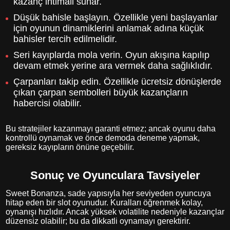
kazanç ihtimali sunar.
Düşük bahisle başlayın. Özellikle yeni başlayanlar
için oyunun dinamiklerini anlamak adına küçük
bahisler tercih edilmelidir.
Seri kayıplarda mola verin. Oyun akışına kapılıp
devam etmek yerine ara vermek daha sağlıklıdır.
Çarpanları takip edin. Özellikle ücretsiz dönüşlerde
çıkan çarpan sembolleri büyük kazançların
habercisi olabilir.
Bu stratejiler kazanmayı garanti etmez; ancak oyunu daha
kontrollü oynamak ve önce demoda deneme yapmak,
gereksiz kayıpların önüne geçebilir.
Sonuç ve Oyunculara Tavsiyeler
Sweet Bonanza, sade yapısıyla her seviyeden oyuncuya
hitap eden bir slot oyunudur. Kuralları öğrenmek kolay,
oynanışı hızlıdır. Ancak yüksek volatilite nedeniyle kazançlar
düzensiz olabilir; bu da dikkatli oynamayı gerektirir.